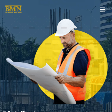
PT. Barakah Multi Niaga
KIITA Ewako