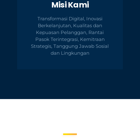
Misi Kami
Transformasi Digital, Inovasi
Berkelanjutan, Kualitas dan
Kepuasan Pelanggan, Rantai
Pasok Terintegrasi, Kemitraan
Strategis, Tanggung Jawab Sosial
dan Lingkungan